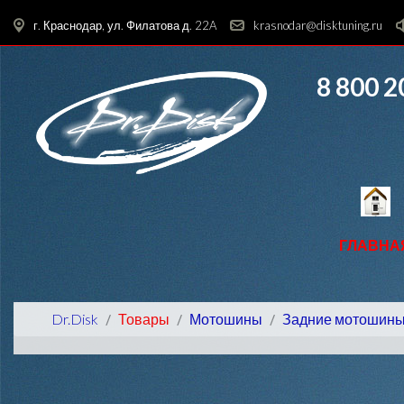
г. Краснодар, ул. Филатова д. 22A
krasnodar@disktuning.ru
8 800 2
ГЛАВНА
Dr.Disk
Товары
Мотошины
Задние мотошин