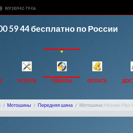
8(918)942-79-06
00 59 44
бесплатно по России
Я
УСЛУГИ
ТОВАРЫ
ОПЛАТА
ДОС
ы
Мотошины
Передняя шина
Мотошина Michelin Pilot 