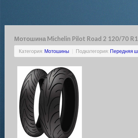
Мотошина Michelin Pilot Road 2 120/70 R1
Категория:
Мотошины
|
Подкатегория:
Передняя ш