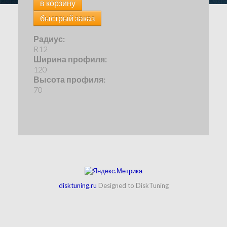
в корзину
быстрый заказ
Радиус:
R12
Ширина профиля:
120
Высота профиля:
70
disktuning.ru
Designed to DiskTuning