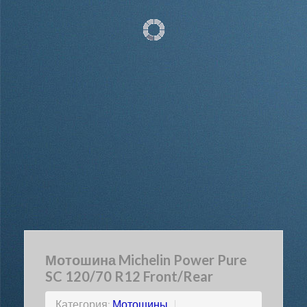
Мотошина Michelin Power Pure
SC 120/70 R12 Front/Rear
Категория:
Мотошины
|