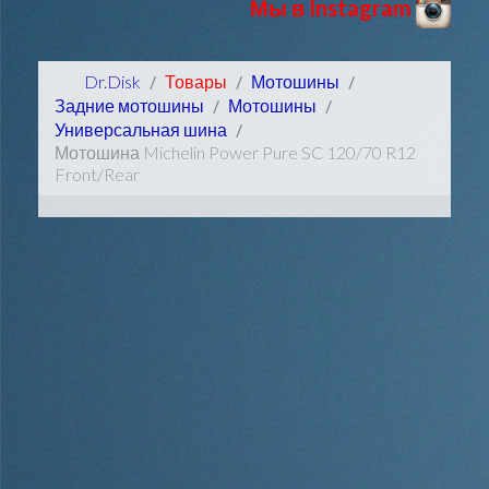
Мы в Instagram
Dr.Disk
Товары
Мотошины
Задние мотошины
Мотошины
Универсальная шина
Мотошина Michelin Power Pure SC 120/70 R12
Front/Rear