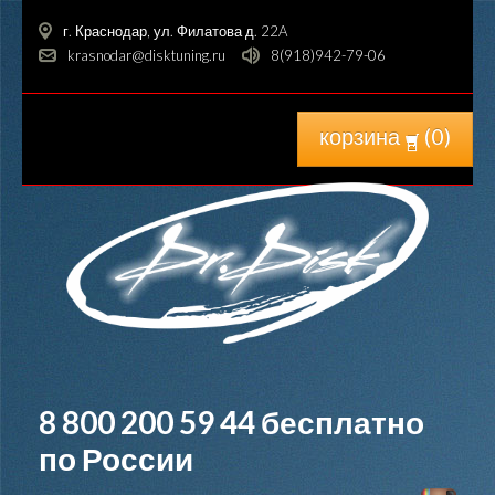
г. Краснодар, ул. Филатова д. 22A
krasnodar@disktuning.ru
8(918)942-79-06
корзина
(
0
)
8 800 200 59 44
бесплатно
по России