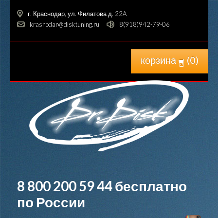
г. Краснодар, ул. Филатова д. 22A
krasnodar@disktuning.ru
8(918)942-79-06
корзина
(
0
)
8 800 200 59 44
бесплатно
по России