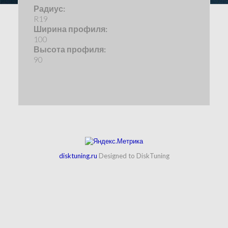
Радиус:
R19
Ширина профиля:
100
Высота профиля:
90
disktuning.ru
Designed to DiskTuning