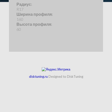
Радиус:
R17
Ширина профиля:
160
Высота профиля:
60
disktuning.ru
Designed to DiskTuning