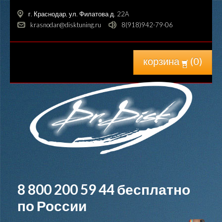
г. Краснодар, ул. Филатова д. 22A
krasnodar@disktuning.ru
8(918)942-79-06
корзина
(
0
)
8 800 200 59 44
бесплатно
по России