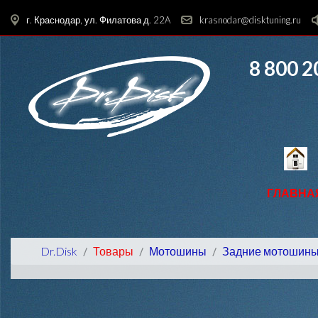
г. Краснодар, ул. Филатова д. 22A
krasnodar@disktuning.ru
8 800 2
ГЛАВНА
Dr.Disk
Товары
Мотошины
Задние мотошин