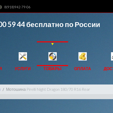
8(918)942-79-06
00 59 44
бесплатно по России
Я
УСЛУГИ
ТОВАРЫ
ОПЛАТА
ДОС
ы
Мотошина Pirelli Night Dragon 180/70 R16 Rear