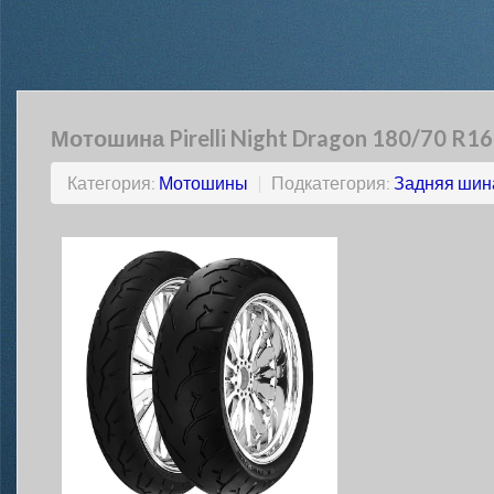
Мотошина Pirelli Night Dragon 180/70 R16
Категория:
Мотошины
|
Подкатегория:
Задняя шин