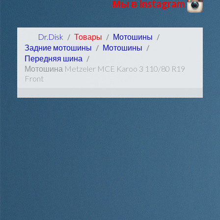
Мы в Instagram
Dr.Disk
Товары
Мотошины
Задние мотошины
Мотошины
Передняя шина
Мотошина Metzeler MCE Karoo 3 110/80 R19
Front