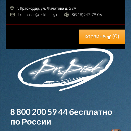
г. Краснодар, ул. Филатова д. 22A
krasnodar@disktuning.ru
8(918)942-79-06
корзина
(
0
)
8 800 200 59 44
бесплатно
по России