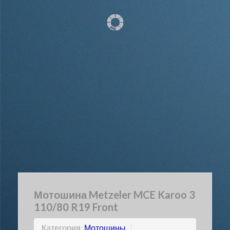
Мотошина Metzeler MCE Karoo 3
110/80 R19 Front
Категория:
Мотошины
|