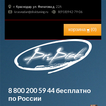
г. Краснодар, ул. Филатова д. 22A
krasnodar@disktuning.ru
8(918)942-79-06
корзина
(
0
)
8 800 200 59 44
бесплатно
по России