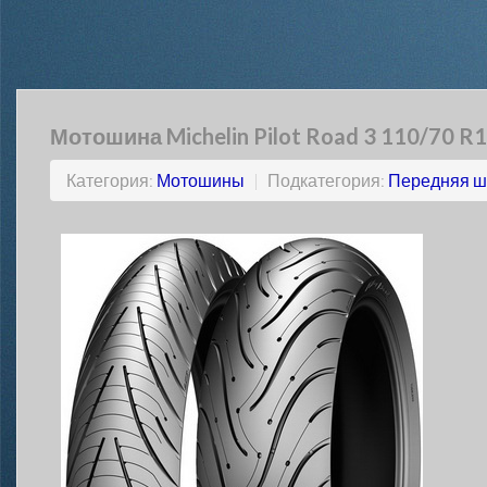
Мотошина Michelin Pilot Road 3 110/70 R1
Категория:
Мотошины
|
Подкатегория:
Передняя ш