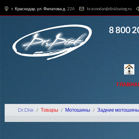
г. Краснодар, ул. Филатова д. 22A
krasnodar@disktuning.ru
8 800 2
ГЛАВНА
Dr.Disk
Товары
Мотошины
Задние мотошин