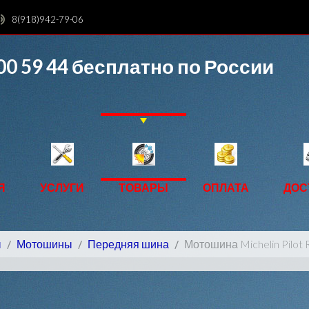
8(918)942-79-06
00 59 44
бесплатно по России
Я
УСЛУГИ
ТОВАРЫ
ОПЛАТА
ДОС
ы
Мотошины
Передняя шина
Мотошина Michelin Pilot 