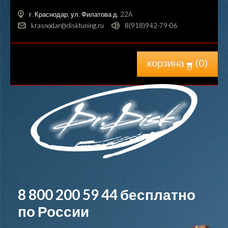
г. Краснодар, ул. Филатова д. 22A
krasnodar@disktuning.ru
8(918)942-79-06
корзина
(
0
)
8 800 200 59 44
бесплатно
по России