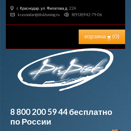
г. Краснодар, ул. Филатова д. 22A
krasnodar@disktuning.ru
8(918)942-79-06
корзина
(
0
)
8 800 200 59 44
бесплатно
по России