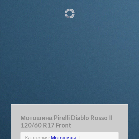
Мотошина Pirelli Diablo Rosso II
120/60 R17 Front
Категория:
Мотошины
|