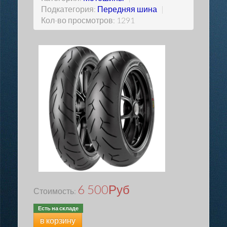
Подкатегория:
Передняя шина
|
Кол-во просмотров: 1291
6 500
Руб
Стоимость:
Есть на складе
в корзину