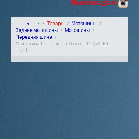
Мы в Instagram
Dr.Disk
Товары
Мотошины
Задние мотошины
Мотошины
Передняя шина
Мотошина Pirelli Diablo Rosso II 120/60 R17
Front