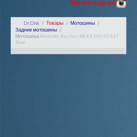
Мы в Instagram
Dr.Disk
Товары
Мотошины
Задние мотошины
Мотошина Metzeler Racetec RR K3 190/55 R17
Rear