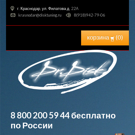
г. Краснодар, ул. Филатова д. 22A
krasnodar@disktuning.ru
8(918)942-79-06
корзина
(
0
)
8 800 200 59 44
бесплатно
по России