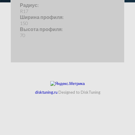
Радиус:
R17
Ширина профиля:
150
Высота профиля:
70
disktuning.ru
Designed to DiskTuning