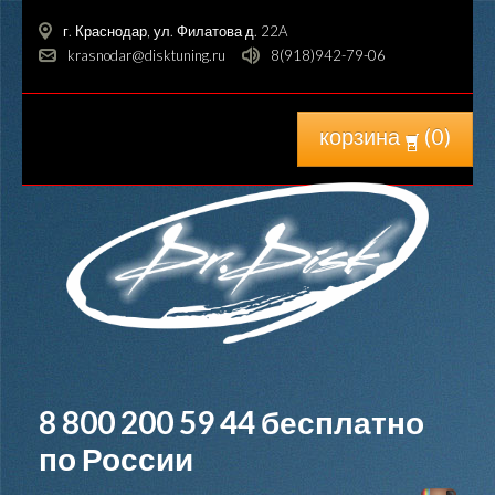
г. Краснодар, ул. Филатова д. 22A
krasnodar@disktuning.ru
8(918)942-79-06
корзина
(
0
)
8 800 200 59 44
бесплатно
по России