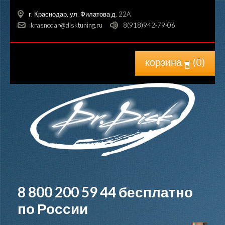
г. Краснодар, ул. Филатова д. 22A
krasnodar@disktuning.ru
8(918)942-79-06
корзина
(
0
)
8 800 200 59 44
бесплатно
по России