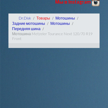
Мы в Instagram
Dr.Disk
Товары
Мотошины
Задние мотошины
Мотошины
Передняя шина
Мотошина Metzeler Tourance Next 120/70 R19
Front