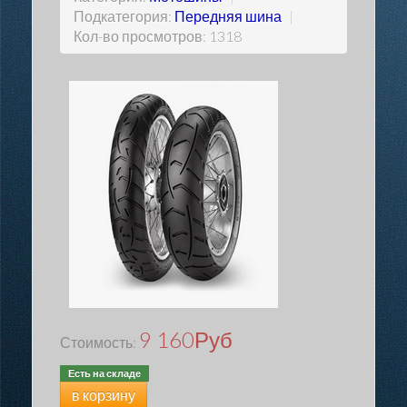
Подкатегория:
Передняя шина
|
Кол-во просмотров: 1318
9 160
Руб
Стоимость:
Есть на складе
в корзину