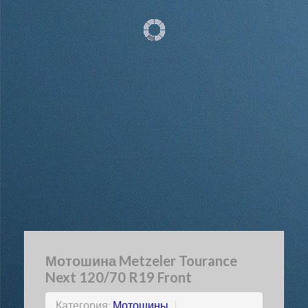
Мотошина Metzeler Tourance
Next 120/70 R19 Front
Категория:
Мотошины
|