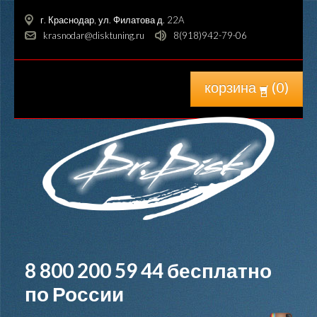
г. Краснодар, ул. Филатова д. 22A
krasnodar@disktuning.ru
8(918)942-79-06
корзина
(
0
)
8 800 200 59 44
бесплатно
по России