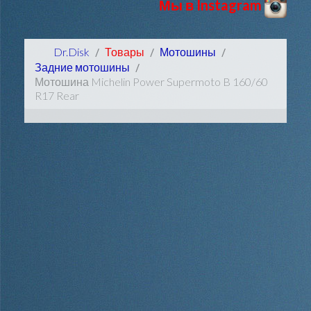
Мы в Instagram
Dr.Disk
Товары
Мотошины
Задние мотошины
Мотошина Michelin Power Supermoto B 160/60
R17 Rear