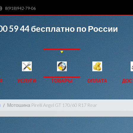
8(918)942-79-06
00 59 44
бесплатно по России
Я
УСЛУГИ
ТОВАРЫ
ОПЛАТА
ДОС
ы
Мотошина Pirelli Angel GT 170/60 R17 Rear