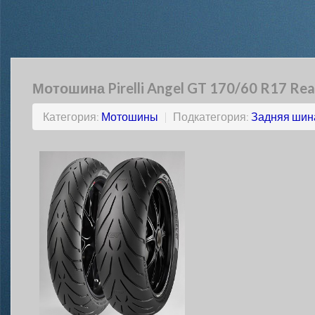
Мотошина Pirelli Angel GT 170/60 R17 Rea
Категория:
Мотошины
|
Подкатегория:
Задняя шин