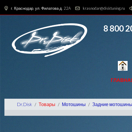
г. Краснодар, ул. Филатова д. 22A
krasnodar@disktuning.ru
8 800 2
ГЛАВНА
Dr.Disk
Товары
Мотошины
Задние мотошин