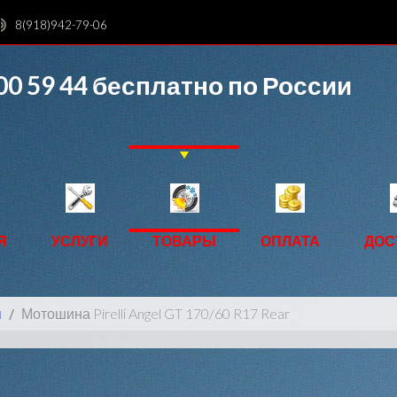
8(918)942-79-06
00 59 44
бесплатно по России
Я
УСЛУГИ
ТОВАРЫ
ОПЛАТА
ДОС
ы
Мотошина Pirelli Angel GT 170/60 R17 Rear