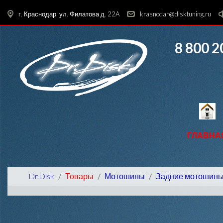
г. Краснодар, ул. Филатова д. 22A
krasnodar@disktuning.ru
8 800 2
ГЛАВНА
Dr.Disk
Товары
Мотошины
Задние мотошин