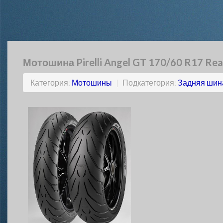
Мотошина Pirelli Angel GT 170/60 R17 Rea
Категория:
Мотошины
|
Подкатегория:
Задняя шин