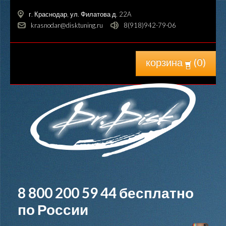
г. Краснодар, ул. Филатова д. 22A
krasnodar@disktuning.ru
8(918)942-79-06
корзина
(
0
)
8 800 200 59 44
бесплатно
по России