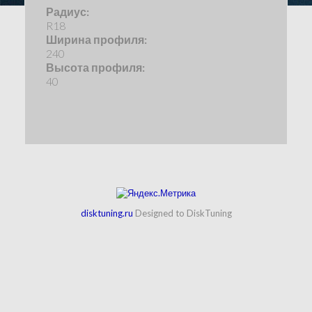
Радиус:
R18
Ширина профиля:
240
Высота профиля:
40
disktuning.ru
Designed to DiskTuning