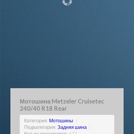
Мотошина Metzeler Cruisetec
240/40 R18 Rear
Категория:
Мотошины
|
Подкатегория:
Задняя шина
|
Кол-во просмотров: 677