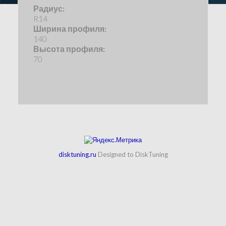
Радиус:
R14
Ширина профиля:
140
Высота профиля:
70
disktuning.ru
Designed to DiskTuning