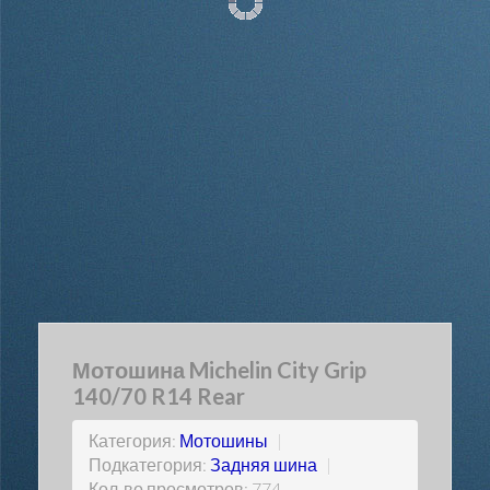
Мотошина Michelin City Grip
140/70 R14 Rear
Категория:
Мотошины
|
Подкатегория:
Задняя шина
|
Кол-во просмотров: 774