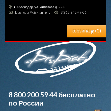
г. Краснодар, ул. Филатова д. 22A
krasnodar@disktuning.ru
8(918)942-79-06
корзина
(
0
)
8 800 200 59 44
бесплатно
по России