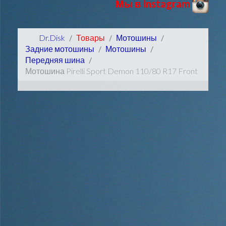
Мы в Instagram
Dr.Disk
Товары
Мотошины
Задние мотошины
Мотошины
Передняя шина
Мотошина Pirelli Sport Demon 110/80 R17 Front