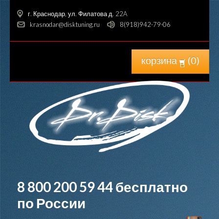
г. Краснодар, ул. Филатова д. 22A
krasnodar@disktuning.ru
8(918)942-79-06
корзина
(
0
)
8 800 200 59 44
бесплатно
по России