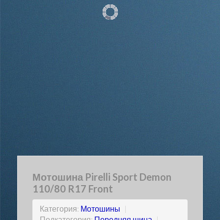
Мотошина Pirelli Sport Demon
110/80 R17 Front
Категория:
Мотошины
|
Подкатегория:
Передняя шина
|