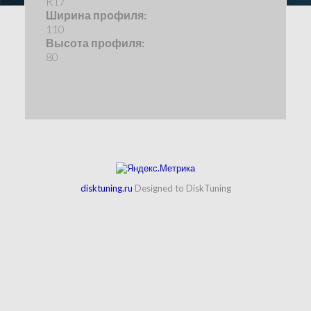
R17
Ширина профиля:
110
Высота профиля:
80
disktuning.ru
Designed to DiskTuning