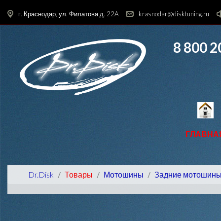
г. Краснодар, ул. Филатова д. 22A
krasnodar@disktuning.ru
8 800 2
ГЛАВНА
Dr.Disk
Товары
Мотошины
Задние мотошин