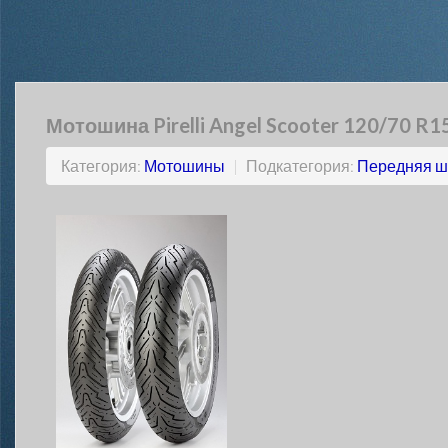
Мотошина Pirelli Angel Scooter 120/70 R1
Категория:
Мотошины
|
Подкатегория:
Передняя ш