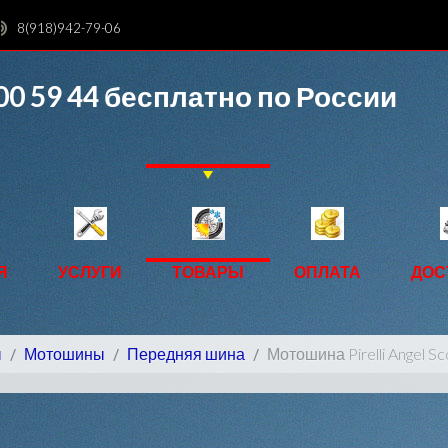
8(918)942-79-06
00 59 44
бесплатно по России
Я
УСЛУГИ
ТОВАРЫ
ОПЛАТА
ДОС
ы
Мотошины
Передняя шина
Мотошина Pirelli Angel S