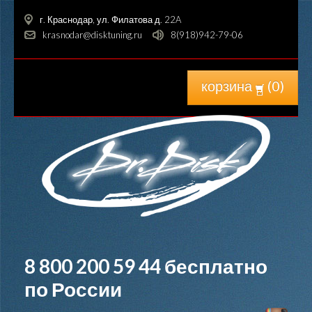
г. Краснодар, ул. Филатова д. 22A
krasnodar@disktuning.ru
8(918)942-79-06
корзина
(
0
)
8 800 200 59 44
бесплатно
по России