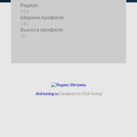
Радиус:
R14
Ширина профиля:
140
Высота профиля:
70
disktuning.ru
Designed to DiskTuning