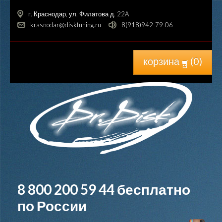
г. Краснодар, ул. Филатова д. 22A
krasnodar@disktuning.ru
8(918)942-79-06
корзина
(
0
)
8 800 200 59 44
бесплатно
по России