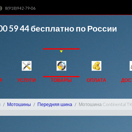
8(918)942-79-06
00 59 44
бесплатно по России
Я
УСЛУГИ
ТОВАРЫ
ОПЛАТА
ДОС
ы
Мотошины
Передняя шина
Мотошина Continental TK