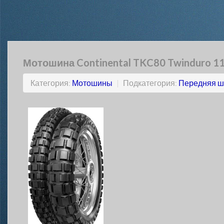
Мотошина Continental TKC80 Twinduro 11
Категория:
Мотошины
|
Подкатегория:
Передняя ш