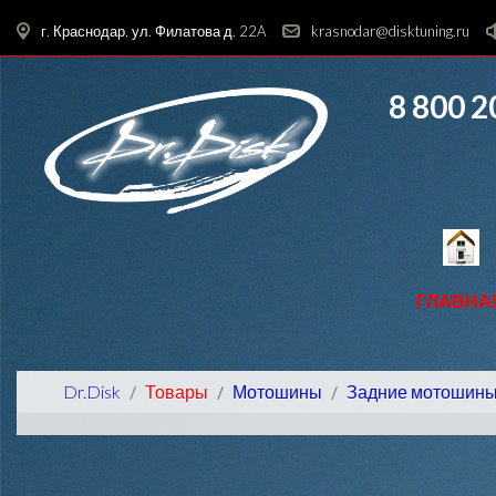
г. Краснодар, ул. Филатова д. 22A
krasnodar@disktuning.ru
8 800 2
ГЛАВНА
Dr.Disk
Товары
Мотошины
Задние мотошин