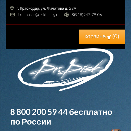
г. Краснодар, ул. Филатова д. 22A
krasnodar@disktuning.ru
8(918)942-79-06
корзина
(
0
)
8 800 200 59 44
бесплатно
по России