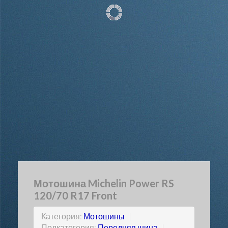
Мотошина Michelin Power RS
120/70 R17 Front
Категория:
Мотошины
|
Подкатегория:
Передняя шина
|