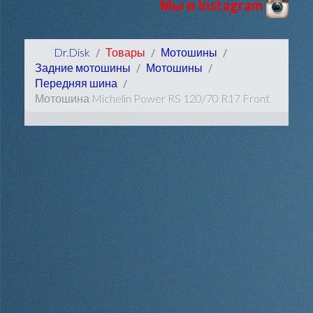
Мы в Instagram
Dr.Disk
Товары
Мотошины
Задние мотошины
Мотошины
Передняя шина
Мотошина Michelin Power RS 120/70 R17 Front