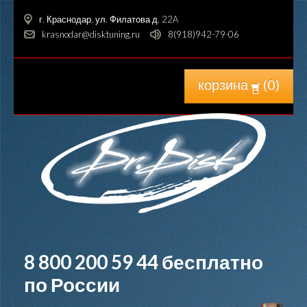
г. Краснодар, ул. Филатова д. 22A
krasnodar@disktuning.ru
8(918)942-79-06
корзина
(
0
)
8 800 200 59 44
бесплатно
по России