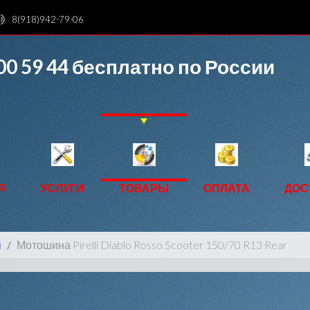
8(918)942-79-06
00 59 44
бесплатно по России
Я
УСЛУГИ
ТОВАРЫ
ОПЛАТА
ДОС
ы
Мотошина Pirelli Diablo Rosso Scooter 150/70 R13 Rear