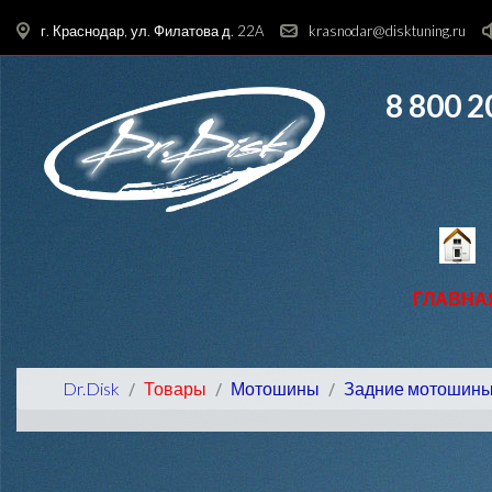
г. Краснодар, ул. Филатова д. 22A
krasnodar@disktuning.ru
8 800 2
ГЛАВНА
Dr.Disk
Товары
Мотошины
Задние мотошин