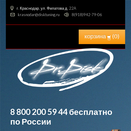
г. Краснодар, ул. Филатова д. 22A
krasnodar@disktuning.ru
8(918)942-79-06
корзина
(
0
)
8 800 200 59 44
бесплатно
по России