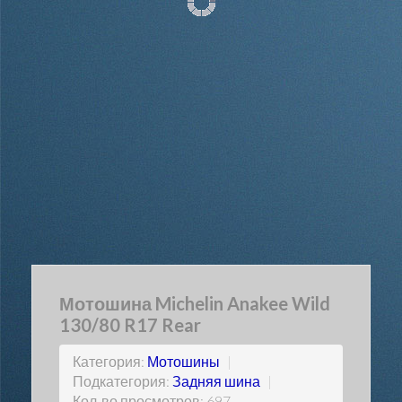
Мотошина Michelin Anakee Wild
130/80 R17 Rear
Категория:
Мотошины
|
Подкатегория:
Задняя шина
|
Кол-во просмотров: 697