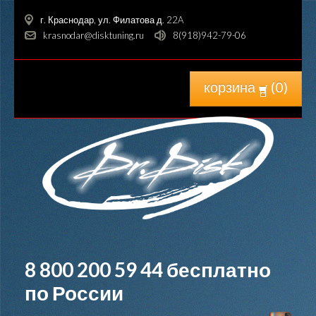
г. Краснодар, ул. Филатова д. 22A
krasnodar@disktuning.ru
8(918)942-79-06
корзина
(
0
)
8 800 200 59 44
бесплатно
по России