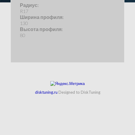
Радиус:
R17
Ширина профиля:
130
Высота профиля:
80
disktuning.ru
Designed to DiskTuning