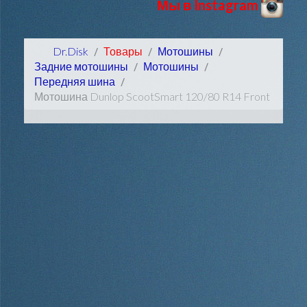
Мы в Instagram
Dr.Disk
Товары
Мотошины
Задние мотошины
Мотошины
Передняя шина
Мотошина Dunlop ScootSmart 120/80 R14 Front