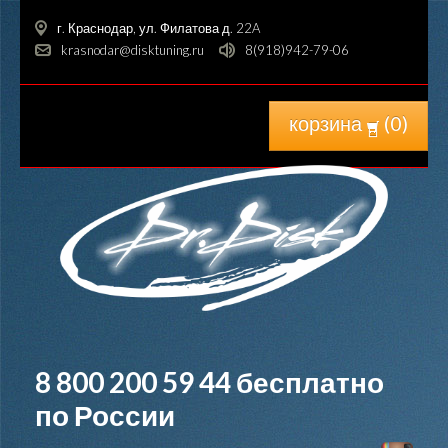
г. Краснодар, ул. Филатова д. 22A
krasnodar@disktuning.ru
8(918)942-79-06
корзина
(
0
)
8 800 200 59 44
бесплатно
по России