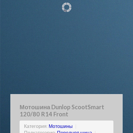
Мотошина Dunlop ScootSmart
120/80 R14 Front
Категория:
Мотошины
|
Подкатегория:
Передняя шина
|