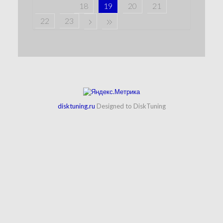
18
19
20
21
22
23
disktuning.ru
Designed to DiskTuning