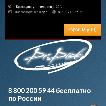
г. Краснодар, ул. Филатова д. 22A
krasnodar@disktuning.ru
8(918)942-79-06
корзина
(
0
)
8 800 200 59 44
бесплатно
по России