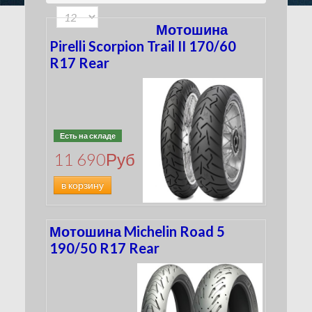
180
(116)
100
(33)
190
(134)
Мотошина
200
(50)
Pirelli Scorpion Trail II 170/60
210
R17 Rear
(5)
240
(15)
260
(4)
280
(3)
300
(2)
Есть на складе
4.00
(0)
11 690
Руб
MT90
(2)
MU85
в корзину
(4)
Мотошина Michelin Road 5
190/50 R17 Rear