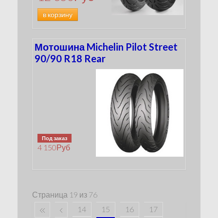
в корзину
Мотошина Michelin Pilot Street
90/90 R18 Rear
Под заказ
4 150
Руб
Страница 19 из 76
14
15
16
17