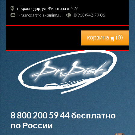
г. Краснодар, ул. Филатова д. 22A
krasnodar@disktuning.ru
8(918)942-79-06
корзина
(
0
)
8 800 200 59 44
бесплатно
по России