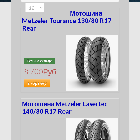
180
(116)
100
(33)
190
(134)
Мотошина
200
(50)
Metzeler Tourance 130/80 R17
210
Rear
(5)
240
(15)
260
(4)
280
(3)
300
(2)
Есть на складе
4.00
(0)
8 700
Руб
MT90
(2)
MU85
в корзину
(4)
Мотошина Metzeler Lasertec
140/80 R17 Rear