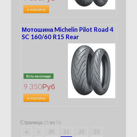
в корзину
Мотошина Michelin Pilot Road 4
SC 160/60 R15 Rear
Есть на складе
9 350
Руб
в корзину
Страница 25 из 76
20
21
22
23