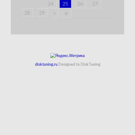
24
25
26
27
28
29
disktuning.ru
Designed to DiskTuning