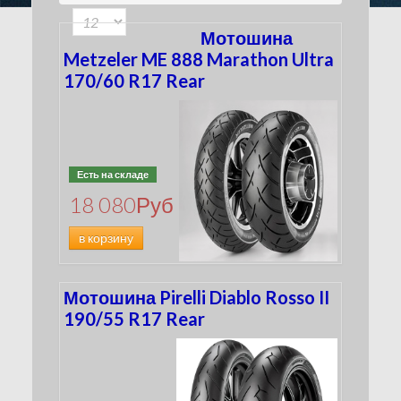
180
(116)
100
(33)
190
(134)
Мотошина
200
(50)
Metzeler ME 888 Marathon Ultra
210
170/60 R17 Rear
(5)
240
(15)
260
(4)
280
(3)
300
(2)
Есть на складе
4.00
(0)
18 080
Руб
MT90
(2)
MU85
в корзину
(4)
Мотошина Pirelli Diablo Rosso II
190/55 R17 Rear