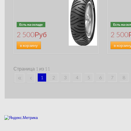
Есть на складе
Есть на ск
2 500
Руб
2 500
в корзину
в корзин
Страница 1 из 11
1
2
3
4
5
6
7
8