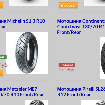
у
в корзину
а Michelin S1 3 R10
Мотошина Continent
ear
ContiTwist 130/70 R
Front/Rear
ладе
Руб
Под заказ
3 840
Руб
у
на Metzeler ME7
Мотошина Pirelli SL2
0/70 R10 Front/Rear
R12 Front/Rear