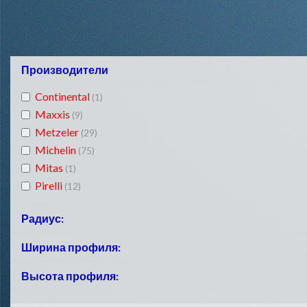
Производители
Continental
(1)
Maxxis
(9)
Metzeler
(29)
Michelin
(75)
Mitas
(1)
Pirelli
(12)
Радиус:
R10
Ширина профиля:
(52)
R12
(22)
80
Высота профиля:
(5)
R13
(22)
90
(5)
R14
(7)
60
(12)