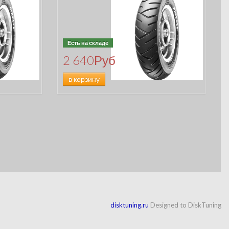
Есть на складе
2 640
Руб
в корзину
disktuning.ru
Designed to DiskTuning