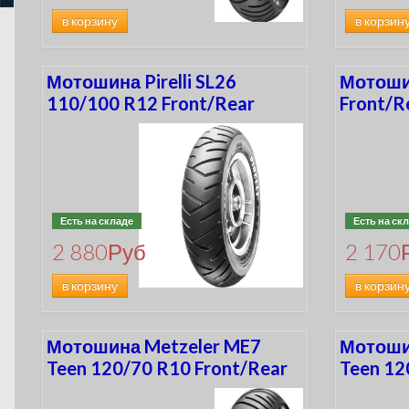
в корзину
в корзин
Мотошина Pirelli SL26
Мотошин
110/100 R12 Front/Rear
Front/R
Есть на складе
Есть на ск
2 880
Руб
2 170
в корзину
в корзин
Мотошина Metzeler ME7
Мотоши
Teen 120/70 R10 Front/Rear
Teen 12