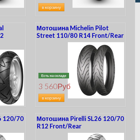
в корзину
al
Мотошина Michelin Pilot
12
Street 110/80 R14 Front/Rear
Есть на складе
3 560
Руб
в корзину
6 120/70
Мотошина Pirelli SL26 120/70
R12 Front/Rear