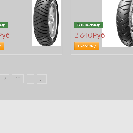
ладе
Есть на складе
Руб
2 640
Руб
у
в корзину
9
10