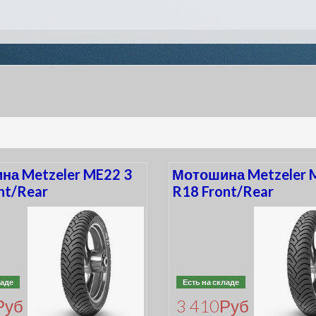
на Metzeler ME22 3
Мотошина Metzeler 
nt/Rear
R18 Front/Rear
ладе
Есть на складе
Руб
3 410
Руб