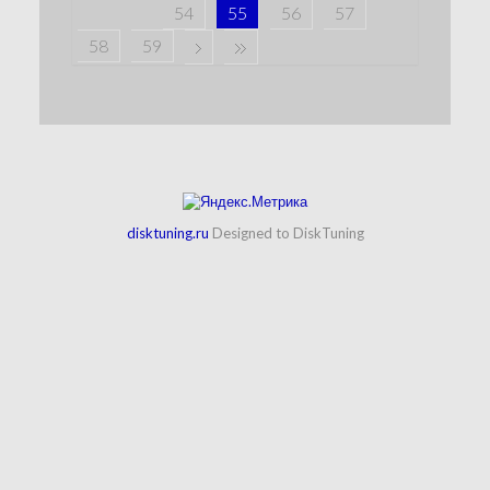
54
55
56
57
58
59
disktuning.ru
Designed to DiskTuning