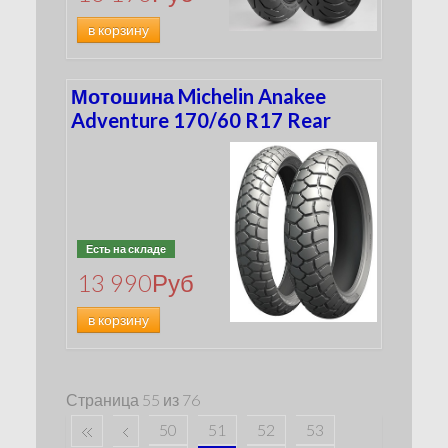
в корзину
Мотошина Michelin Anakee
Adventure 170/60 R17 Rear
Есть на складе
13 990
Руб
в корзину
Страница 55 из 76
50
51
52
53