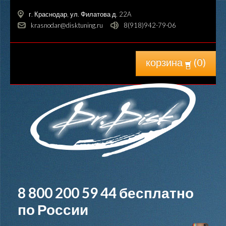
г. Краснодар, ул. Филатова д. 22A
krasnodar@disktuning.ru
8(918)942-79-06
корзина
(
0
)
8 800 200 59 44
бесплатно
по России