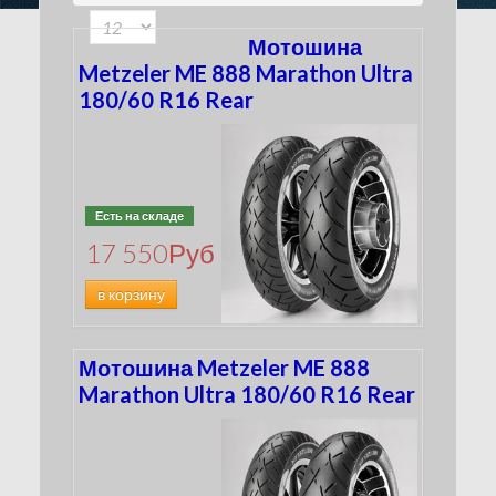
180
(116)
100
(33)
190
(134)
Мотошина
200
(50)
Metzeler ME 888 Marathon Ultra
210
180/60 R16 Rear
(5)
240
(15)
260
(4)
280
(3)
300
(2)
Есть на складе
4.00
(0)
17 550
Руб
MT90
(2)
MU85
в корзину
(4)
Мотошина Metzeler ME 888
Marathon Ultra 180/60 R16 Rear