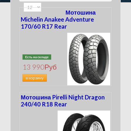
180
(116)
100
(33)
190
(134)
Мотошина
200
(50)
Michelin Anakee Adventure
210
170/60 R17 Rear
(5)
240
(15)
260
(4)
280
(3)
300
(2)
Есть на складе
4.00
(0)
13 990
Руб
MT90
(2)
MU85
в корзину
(4)
Мотошина Pirelli Night Dragon
240/40 R18 Rear