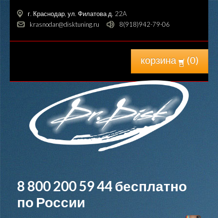
г. Краснодар, ул. Филатова д. 22A
krasnodar@disktuning.ru
8(918)942-79-06
корзина
(
0
)
8 800 200 59 44
бесплатно
по России