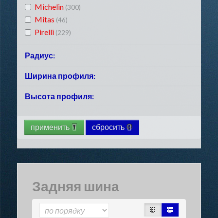
Michelin
(300)
Mitas
(46)
Pirelli
(229)
Радиус:
R10
Ширина профиля:
(8)
R11
(2)
80
Высота профиля:
(9)
R12
(25)
90
(10)
R13
(42)
35
(5)
100
(38)
R14
(43)
применить
сбросить
40
(15)
110
(44)
R15
(31)
45
(5)
120
(44)
R16
(81)
50
(80)
130
(78)
R17
(488)
55
(182)
140
(89)
R18
(126)
60
(193)
Задняя шина
150
(115)
R19
(65)
70
(180)
160
(82)
80
(110)
170
(59)
90
(94)