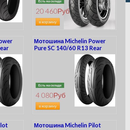
Есть на складе
20 460
Руб
в корзину
Power
Мотошина Michelin Power
ear
Pure SC 140/60 R13 Rear
Есть на складе
4 080
Руб
в корзину
lot
Мотошина Michelin Pilot