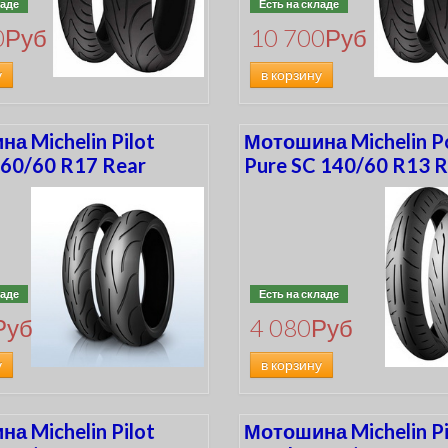
ладе
Есть на складе
0
Руб
10 700
Руб
у
в корзину
а Michelin Pilot
Мотошина Michelin 
60/60 R17 Rear
Pure SC 140/60 R13 R
ладе
Есть на складе
Руб
4 080
Руб
у
в корзину
а Michelin Pilot
Мотошина Michelin Pi