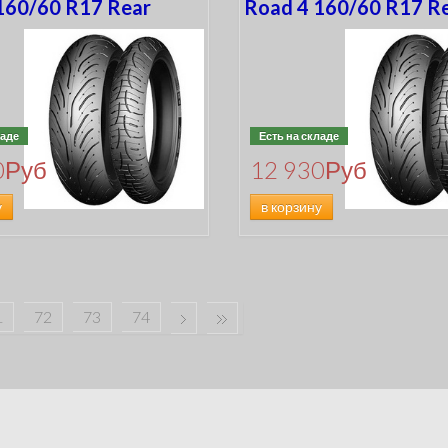
160/60 R17 Rear
Road 4 160/60 R17 R
ладе
Есть на складе
0
Руб
12 930
Руб
у
в корзину
1
72
73
74