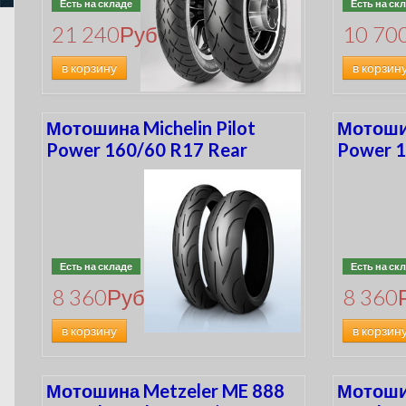
Есть на складе
Есть на ск
4.00
(0)
21 240
Руб
10 70
MT90
(2)
MU85
в корзину
в корзин
(4)
Мотошина Michelin Pilot
Мотошин
Power 160/60 R17 Rear
Power 1
Есть на складе
Есть на ск
8 360
Руб
8 360
в корзину
в корзин
Мотошина Metzeler ME 888
Мотошин