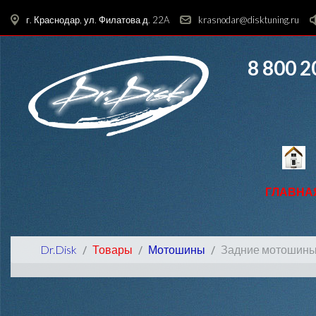
г. Краснодар, ул. Филатова д. 22A
krasnodar@disktuning.ru
8 800 2
ГЛАВНА
Dr.Disk
Товары
Мотошины
Задние мотошин