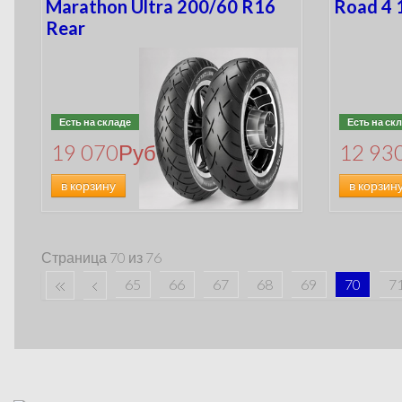
Marathon Ultra 200/60 R16
Road 4 
Rear
Есть на складе
Есть на ск
19 070
Руб
12 93
в корзину
в корзин
Страница 70 из 76
65
66
67
68
69
70
7