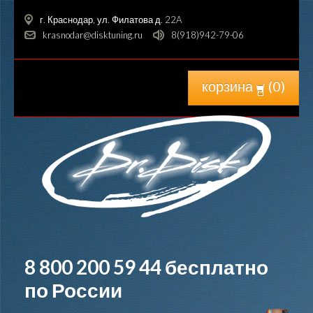
г. Краснодар, ул. Филатова д. 22A
krasnodar@disktuning.ru
8(918)942-79-06
корзина
(
0
)
8 800 200 59 44
бесплатно
по России