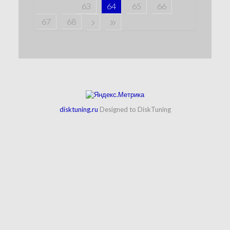
63
64
65
66
67
68
disktuning.ru
Designed to DiskTuning