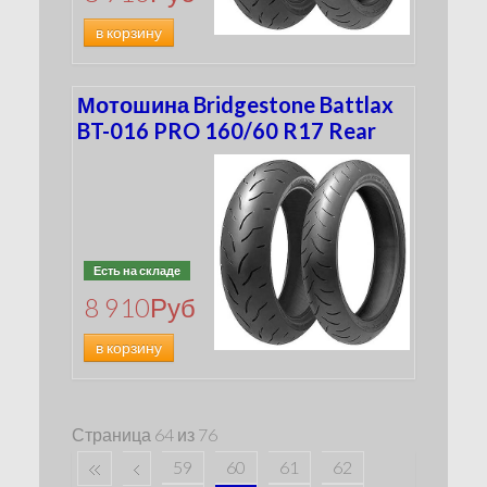
в корзину
Мотошина Bridgestone Battlax
BT-016 PRO 160/60 R17 Rear
Есть на складе
8 910
Руб
в корзину
Страница 64 из 76
59
60
61
62